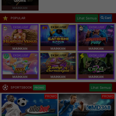
GAME
MAINKAN
Cari
Lihat Semua
POPULAR
EKSKLUSIF
EKSKLUSIF
EKSKLUSIF
MAINKAN
MAINKAN
MAINKAN
EKSKLUSIF
EKSKLUSIF
EKSKLUSIF
MAINKAN
MAINKAN
MAINKAN
Lihat Semua
SPORTSBOOK
PROMO
PROMO
PROMO