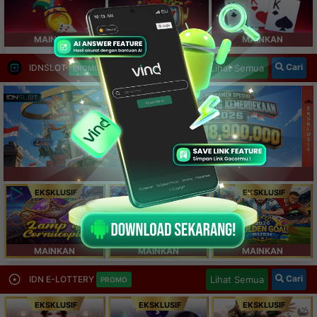
MAINKAN
MAINKAN
MAINKAN
Cari
Lihat Semua
IDNSLOT
PROMO
LEBIH DETAIL
EKSKLUSIF
EKSKLUSIF
EKSKLUSIF
MAINKAN
MAINKAN
MAINKAN
Cari
Lihat Semua
IDN E-LOTTERY
PROMO
EKSKLUSIF
EKSKLUSIF
EKSKLUSIF