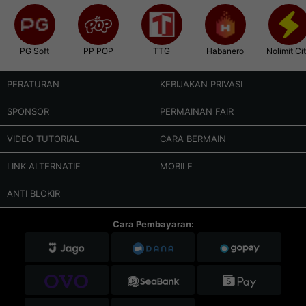
PG Soft
PP POP
TTG
Habanero
Nolimit Ci
PERATURAN
KEBIJAKAN PRIVASI
SPONSOR
PERMAINAN FAIR
VIDEO TUTORIAL
CARA BERMAIN
LINK ALTERNATIF
MOBILE
ANTI BLOKIR
Cara Pembayaran: