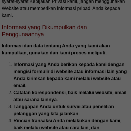
syarat-syarat Kebijakan Privasi kami, jangan menggunakan
Website atau memberikan informasi pribadi Anda kepada
kami.
Informasi yang Dikumpulkan dan
Penggunaannya
Informasi dan data tentang Anda yang kami akan
kumpulkan, gunakan dan kami proses meliputi:
Informasi yang Anda berikan kepada kami dengan
mengisi formulir di website atau informasi lain yang
Anda kirimkan kepada kami melalui website atau
email.
Catatan korespondensi, baik melalui website, email
atau sarana lainnya.
Tanggapan Anda untuk survei atau penelitian
pelanggan yang kita jalankan.
Rincian transaksi Anda melakukan dengan kami,
baik melalui website atau cara lain, dan