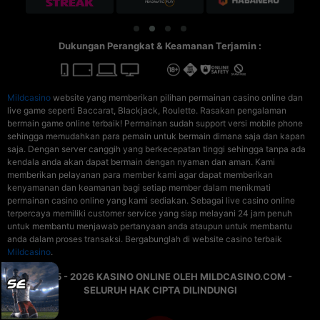
Dukungan Perangkat & Keamanan Terjamin :
Mildcasino
website yang memberikan pilihan permainan casino online dan
live game seperti Baccarat, Blackjack, Roulette. Rasakan pengalaman
bermain game online terbaik! Permainan sudah support versi mobile phone
sehingga memudahkan para pemain untuk bermain dimana saja dan kapan
saja. Dengan server canggih yang berkecepatan tinggi sehingga tanpa ada
kendala anda akan dapat bermain dengan nyaman dan aman. Kami
memberikan pelayanan para member kami agar dapat memberikan
kenyamanan dan keamanan bagi setiap member dalam menikmati
permainan casino online yang kami sediakan. Sebagai live casino online
terpercaya memiliki customer service yang siap melayani 24 jam penuh
untuk membantu menjawab pertanyaan anda ataupun untuk membantu
anda dalam proses transaksi. Bergabunglah di website casino terbaik
Mildcasino
.
© 2015 - 2026 KASINO ONLINE OLEH MILDCASINO.COM -
SELURUH HAK CIPTA DILINDUNGI