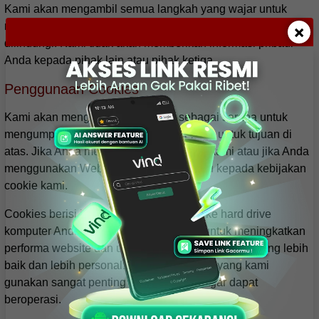
Kami akan mengambil semua langkah yang wajar untuk
memastikan bahwa informasi Anda tetap aman dan
×
dilindungi. Kami tidak akan memberikan informasi pribadi
Anda kepada pihak lain atau pihak ketiga.
Penggunaan Cookies
Kami akan menggunakan cookies sebagai sarana untuk
mengumpulkan informasi dari server kami untuk tujuan di
atas. Jika Anda mendaftar diri di website kami atau jika Anda
menggunakan Website kami, Anda setuju kepada kebijakan
cookie kami.
Cookies berisi informasi yang dialihkan ke hard drive
komputer Anda. Mereka membantu kita untuk meningkatkan
performa website dan untuk memberikan layanan yang lebih
baik dan lebih personal. Beberapa cookie yang kami
gunakan sangat penting untuk Website agar dapat
beroperasi.