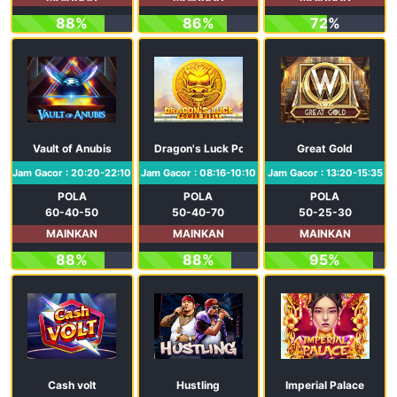
88%
86%
72%
Vault of Anubis
Dragon's Luck Power Reels
Great Gold
Jam Gacor : 20:20-22:10
Jam Gacor : 08:16-10:10
Jam Gacor : 13:20-15:35
POLA
POLA
POLA
60-40-50
50-40-70
50-25-30
MAINKAN
MAINKAN
MAINKAN
88%
88%
95%
Cash volt
Hustling
Imperial Palace