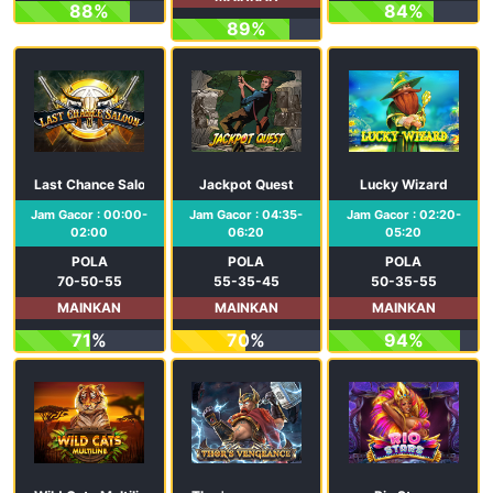
88%
84%
89%
Last Chance Saloon
Jackpot Quest
Lucky Wizard
Jam Gacor : 00:00-
Jam Gacor : 04:35-
Jam Gacor : 02:20-
02:00
06:20
05:20
POLA
POLA
POLA
70-50-55
55-35-45
50-35-55
MAINKAN
MAINKAN
MAINKAN
71%
70%
94%