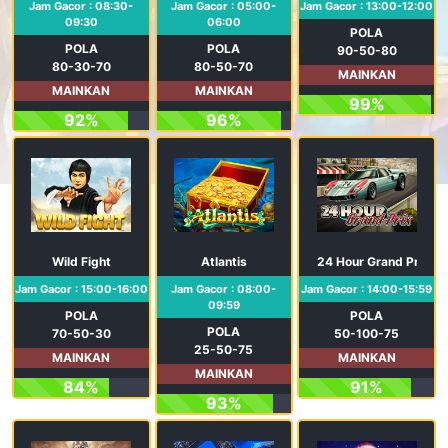
Jam Gacor : 08:30-
Jam Gacor : 05:00-
Jam Gacor : 13:00-12:00
09:30
06:00
POLA
POLA
POLA
90-50-80
80-30-70
80-50-70
MAINKAN
MAINKAN
MAINKAN
99%
92%
96%
Wild Fight
Atlantis
24 Hour Grand Prix
Jam Gacor : 15:00-16:00
Jam Gacor : 08:00-
Jam Gacor : 14:00-15:59
09:59
POLA
POLA
POLA
70-50-30
50-100-75
25-50-75
MAINKAN
MAINKAN
MAINKAN
84%
91%
93%