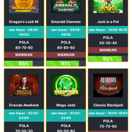
Dragon's Luck Megaways
Emerald Diamond
Jack in a Pot
Jam Gacor : 08:30-
Jam Gacor : 08:55-
Jam Gacor : 14:00-16:35
09:03
09:55
POLA
POLA
POLA
50-35-45
80-70-90
80-80-80
MAINKAN
MAINKAN
MAINKAN
92%
85%
91%
Dracula Awakening
Mega Jade
Classic Blackjack
Jam Gacor : 02:00-
Jam Gacor : 01:00-
Jam Gacor : 18:00-19:00
03:00
02:00
POLA
POLA
POLA
70-70-60
70-50-30
60-50-80