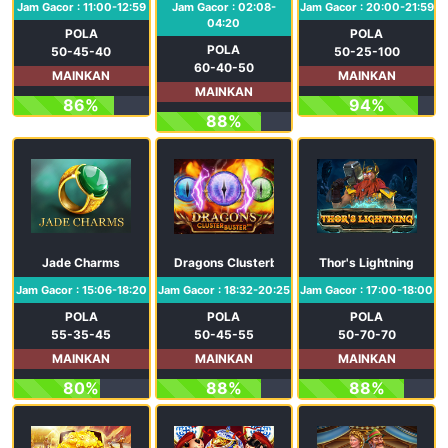
Jam Gacor : 11:00-12:59
Jam Gacor : 02:08-
Jam Gacor : 20:00-21:59
04:20
POLA
POLA
POLA
50-45-40
50-25-100
60-40-50
MAINKAN
MAINKAN
MAINKAN
86%
94%
88%
Jade Charms
Dragons Clusterbuster
Thor's Lightning
Jam Gacor : 15:06-18:20
Jam Gacor : 18:32-20:25
Jam Gacor : 17:00-18:00
POLA
POLA
POLA
55-35-45
50-45-55
50-70-70
MAINKAN
MAINKAN
MAINKAN
80%
88%
88%