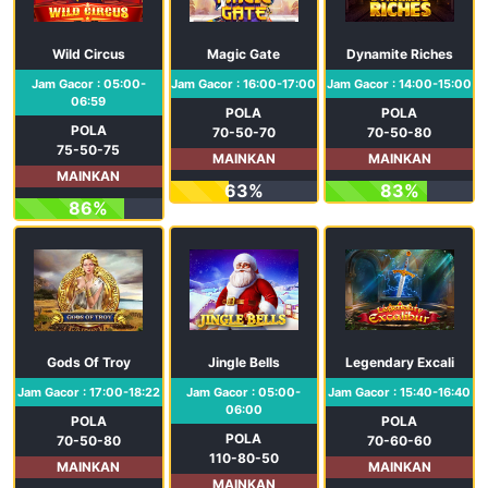
Wild Circus
Magic Gate
Dynamite Riches
Jam Gacor : 05:00-
Jam Gacor : 16:00-17:00
Jam Gacor : 14:00-15:00
06:59
POLA
POLA
POLA
70-50-70
70-50-80
75-50-75
MAINKAN
MAINKAN
MAINKAN
63%
83%
86%
Gods Of Troy
Jingle Bells
Legendary Excalibur
Jam Gacor : 17:00-18:22
Jam Gacor : 05:00-
Jam Gacor : 15:40-16:40
06:00
POLA
POLA
POLA
70-50-80
70-60-60
110-80-50
MAINKAN
MAINKAN
MAINKAN