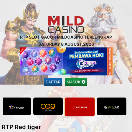
RTP SLOT GACOR MILDCASINO TERLENGKAP
SATURDAY 8 AUGUST,2026
DAFTAR
MASUK
RTP Red tiger